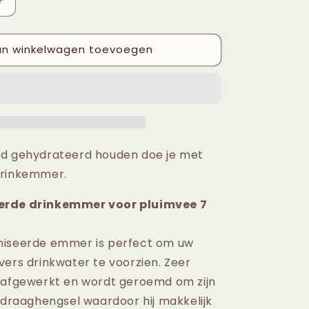
Aantal
verhogen
voor
n winkelwagen toevoegen
Kippen
r
Drinkemmer
7L
ed gehydrateerd houden doe je met
drinkemmer.
erde drinkemmer voor pluimvee 7
niseerde emmer is perfect om uw
vers drinkwater te voorzien. Zeer
 afgewerkt en wordt geroemd om zijn
t draaghengsel waardoor hij makkelijk