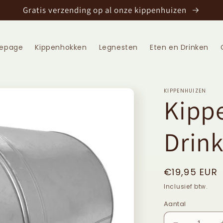
Gratis verzending op al onze kippenhuizen
epage
Kippenhokken
Legnesten
Eten en Drinken
KIPPENHUIZEN
Kipp
Drin
Normale
€19,95 EUR
prijs
Inclusief btw.
Aantal