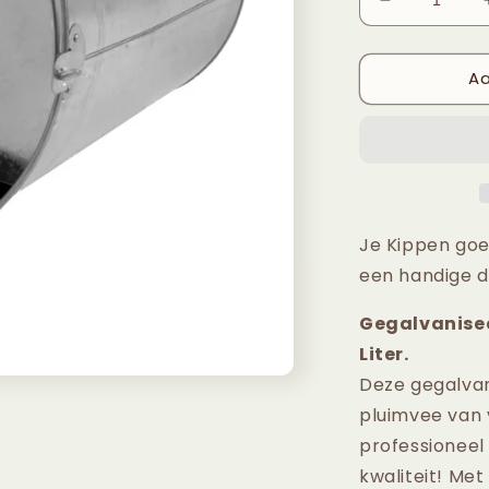
Aantal
verlagen
voor
Aa
Kippen
Drinkemme
7L
Je Kippen go
een handige 
Gegalvanise
Liter.
Deze gegalva
pluimvee van 
professioneel
kwaliteit! Me