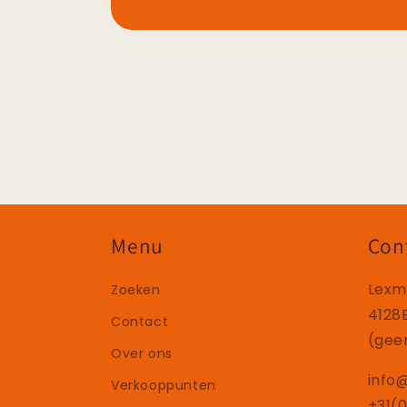
Menu
Con
Lexm
Zoeken
4128
Contact
(gee
Over ons
info
Verkooppunten
+31(