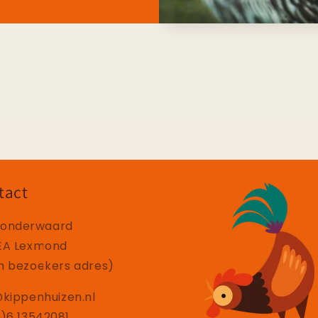
tact
onderwaard
EA Lexmond
n bezoekers adres)
@kippenhuizen.nl
0)6 13542081