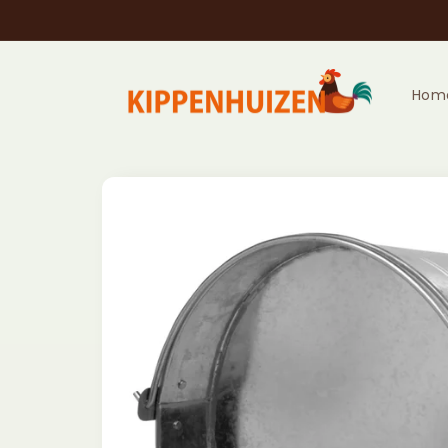
Meteen
naar de
content
Hom
Ga direct naar
productinformatie