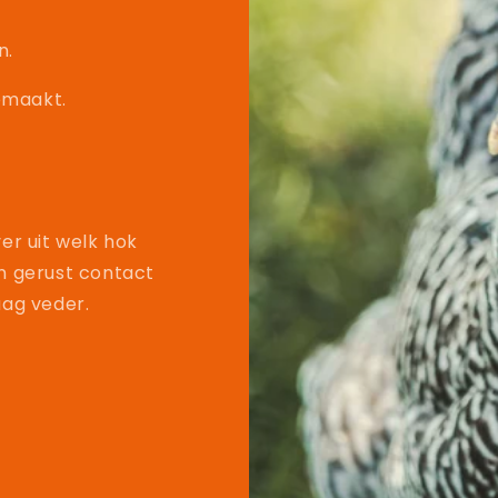
n.
emaakt.
er uit welk hok
n gerust contact
aag veder.